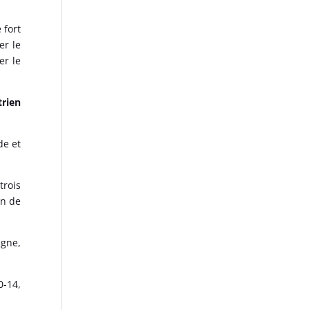
 fort
er le
er le
trien
de et
trois
in de
agne,
0-14,