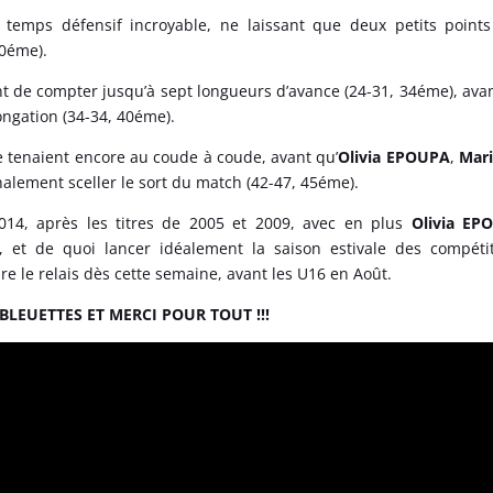
 temps défensif incroyable, ne laissant que deux petits point
30éme).
int de compter jusqu’à sept longueurs d’avance (24-31, 34éme), ava
ongation (34-34, 40éme).
e tenaient encore au coude à coude, avant qu’
Olivia EPOUPA
,
Mar
nalement sceller le sort du match (42-47, 45éme).
014, après les titres de 2005 et 2009, avec en plus
Olivia EP
t de quoi lancer idéalement la saison estivale des compétit
e le relais dès cette semaine, avant les U16 en Août.
BLEUETTES ET MERCI POUR TOUT !!!