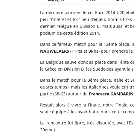
La dernière journée de cet Euro 2014 U20 étai
peu d’intérêt et fort peu d’enjeu, hormis troi
dernier relégué en Division B, mais aussi et bi
podium de cette édition 2014.
Dans ce fameux match pour la 13éme place, l
NAUWELAERS
(11Pts et 9Rbs) pour prendre le m
La Belgique sauve donc sa place dans l’élite 
la Grèce en Division B, les Suèdoises ayant lai
Dans le match pour la 3éme place, Italie et S
quarts temps), mais les Italiennes voulaient tr
partie (68-63) autour de
Francesca GAMBARIN
Restait alors à vivre la Finale, notre Finale,
seule équipe à les avoir battu dans cette comp
La rencontre fut âpre, très disputée, avec l’E
20éme).