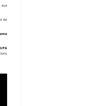
s aux
nt de
ieme
OUPA
ions