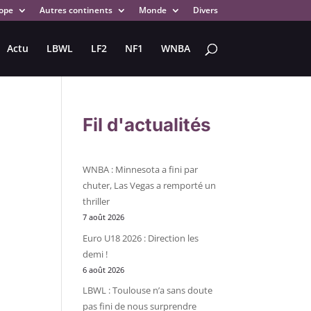
ope
Autres continents
Monde
Divers
Actu
LBWL
LF2
NF1
WNBA
Fil d'actualités
WNBA : Minnesota a fini par
chuter, Las Vegas a remporté un
thriller
7 août 2026
Euro U18 2026 : Direction les
demi !
6 août 2026
LBWL : Toulouse n’a sans doute
pas fini de nous surprendre