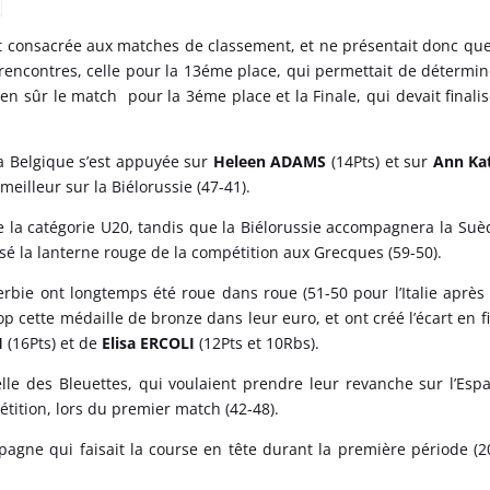
t consacrée aux matches de classement, et ne présentait donc que
s rencontres, celle pour la 13éme place, qui permettait de détermin
en sûr le match pour la 3éme place et la Finale, qui devait finalis
a Belgique s’est appuyée sur
Heleen ADAMS
(14Pts) et sur
Ann Ka
eilleur sur la Biélorussie (47-41).
de la catégorie U20, tandis que la Biélorussie accompagnera la Suè
ssé la lanterne rouge de la compétition aux Grecques (59-50).
erbie ont longtemps été roue dans roue (51-50 pour l’Italie après 
op cette médaille de bronze dans leur euro, et ont créé l’écart en f
I
(16Pts) et de
Elisa ERCOLI
(12Pts et 10Rbs).
 celle des Bleuettes, qui voulaient prendre leur revanche sur l’Esp
étition, lors du premier match (42-48).
spagne qui faisait la course en tête durant la première période (2