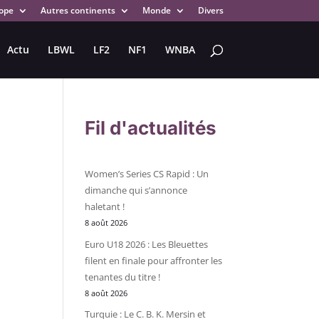
ope
Autres continents
Monde
Divers
Actu
LBWL
LF2
NF1
WNBA
Fil d'actualités
Women’s Series CS Rapid : Un
dimanche qui s’annonce
haletant !
8 août 2026
Euro U18 2026 : Les Bleuettes
filent en finale pour affronter les
tenantes du titre !
8 août 2026
Turquie : Le C. B. K. Mersin et