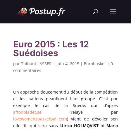
Euro 2015 : Les 12
Suédoises
par
Thibaut LASSER
|
Juin 4, 2015
|
Eurobasket
|
0
commentaires
On approche doucement du début de la compétition
et les nations peaufinent leur groupe. C’est par
exemple le cas de la Suède, qui, d’après
aftonbladet.se
(relayé par
lovewomensbasketball.com
) vient de dévoiler son
effectif, qui sera sans
Ulrica HOLMQVIST
ni
Maria