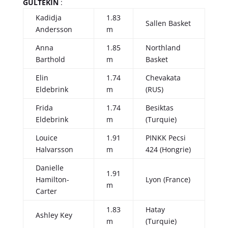
GULTEKIN
:
Kadidja
1.83
Sallen Basket
Andersson
m
Anna
1.85
Northland
Barthold
m
Basket
Elin
1.74
Chevakata
Eldebrink
m
(RUS)
Frida
1.74
Besiktas
Eldebrink
m
(Turquie)
Louice
1.91
PINKK Pecsi
Halvarsson
m
424 (Hongrie)
Danielle
1.91
Hamilton-
Lyon (France)
m
Carter
1.83
Hatay
Ashley Key
m
(Turquie)