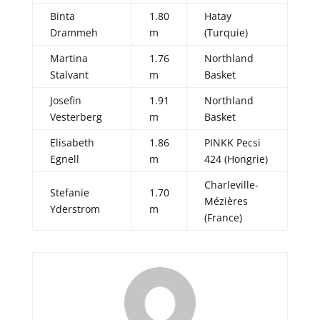
Binta
1.80
Hatay
Drammeh
m
(Turquie)
Martina
1.76
Northland
Stalvant
m
Basket
Josefin
1.91
Northland
Vesterberg
m
Basket
Elisabeth
1.86
PINKK Pecsi
Egnell
m
424 (Hongrie)
Charleville-
Stefanie
1.70
Mézières
Yderstrom
m
(France)