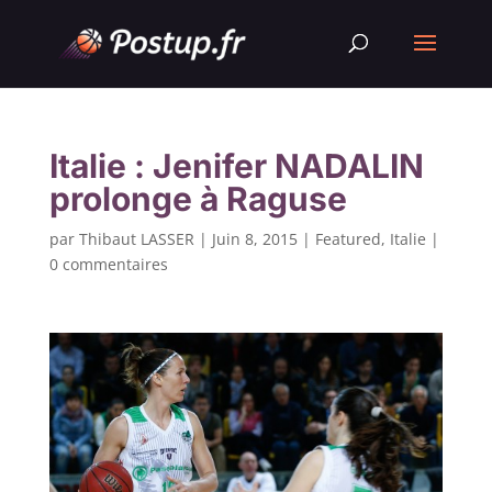
Italie : Jenifer NADALIN
prolonge à Raguse
par
Thibaut LASSER
|
Juin 8, 2015
|
Featured
,
Italie
|
0 commentaires