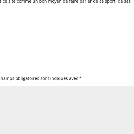
s ce site comme un bon moyen de faire parler de ce sport, de ses
champs obligatoires sont indiqués avec
*