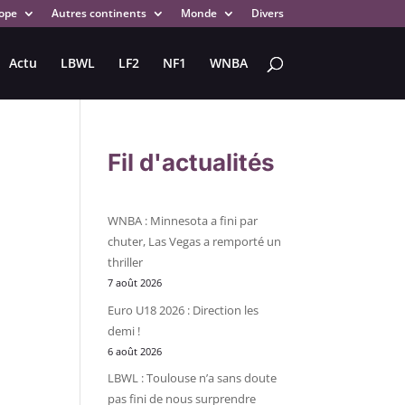
ope
Autres continents
Monde
Divers
Actu
LBWL
LF2
NF1
WNBA
Fil d'actualités
WNBA : Minnesota a fini par
chuter, Las Vegas a remporté un
thriller
7 août 2026
Euro U18 2026 : Direction les
demi !
6 août 2026
LBWL : Toulouse n’a sans doute
pas fini de nous surprendre