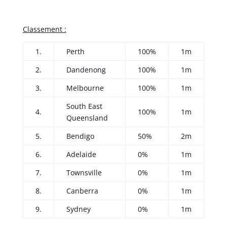
Classement :
1.
Perth
100%
1m
2.
Dandenong
100%
1m
3.
Melbourne
100%
1m
South East
4.
100%
1m
Queensland
5.
Bendigo
50%
2m
6.
Adelaide
0%
1m
7.
Townsville
0%
1m
8.
Canberra
0%
1m
9.
Sydney
0%
1m