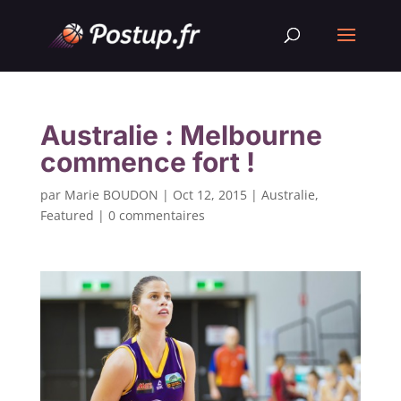
Australie : Melbourne
commence fort !
par
Marie BOUDON
|
Oct 12, 2015
|
Australie
,
Featured
|
0 commentaires