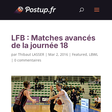
LFB : Matches avancés
de la journée 18
par
Thibaut LASSER
|
Mar 2, 2016
|
Featured
,
LBWL
|
0 commentaires