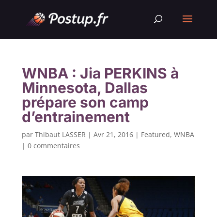
WNBA : Jia PERKINS à
Minnesota, Dallas
prépare son camp
d’entrainement
par
Thibaut LASSER
|
Avr 21, 2016
|
Featured
,
WNBA
|
0 commentaires