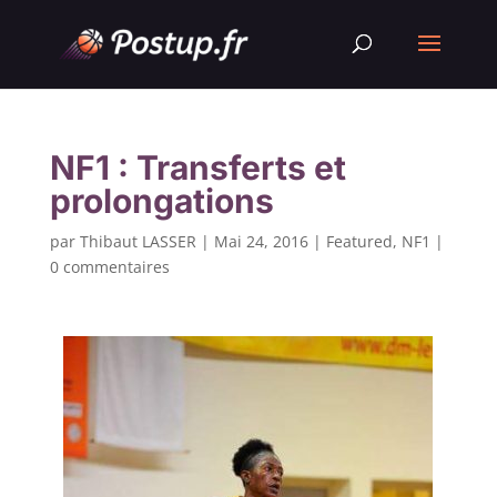
NF1 : Transferts et
prolongations
par
Thibaut LASSER
|
Mai 24, 2016
|
Featured
,
NF1
|
0 commentaires