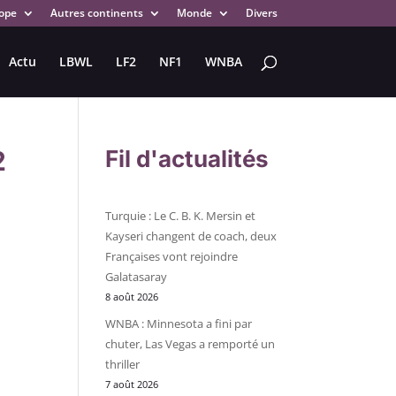
ope
Autres continents
Monde
Divers
Actu
LBWL
LF2
NF1
WNBA
2
Fil d'actualités
Turquie : Le C. B. K. Mersin et
Kayseri changent de coach, deux
Françaises vont rejoindre
Galatasaray
8 août 2026
WNBA : Minnesota a fini par
chuter, Las Vegas a remporté un
thriller
7 août 2026