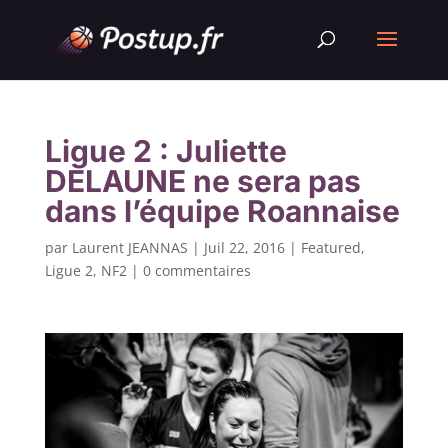
Ligue 2 : Juliette
DELAUNE ne sera pas
dans l’équipe Roannaise
par
Laurent JEANNAS
|
Juil 22, 2016
|
Featured
,
Ligue 2
,
NF2
|
0 commentaires