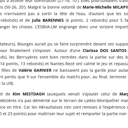
s à asseoir leur domination (27-16, 10′). Elles poursuivaient d’ail
es (50-26, 20′). Malgré la bonne volonté de
Marie-Michelle MILAPI
n’arrivaient pas à sortir la tête de l’eau, d’autant que les so
 rebonds) et de
Julie BARENNES
(6 points, 2 rebonds) pour 5 f
rranger les choses. L’ESBVA-LM engrange donc une victoire impor
ateurs), Bourges aurait pu se faire surprendre devant ses suppo
pour finalement s’imposer. Autour d’une
Clarissa DOS SANTOS
ds), les Berruyères sont bien rentrées dans la partie sur des 
14 points, 13 rebonds) et Nantes-Rezé ont calmé le jeu et repass
filles de
Valérie GARNIER
ne baissaient pas la garde pour auta
 ont perdu que 9 sur l’ensemble du match) pour, au final, terminer
 la LFB.
t de
Kim MESTDAGH
(auxquels venait s’ajouter celui de
Mar
-Mézières n’a pas démérité sur le terrain de Lattes-Montpellier mai
e en titre. Car les Héraultaises s’en sont remises à l’expérience 
0 et 23 points) pour maîtriser leur sujet et remporter la partie non