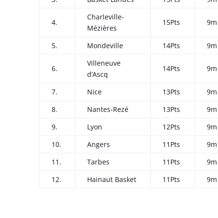
Charleville-
4.
15Pts
9m
Mézières
5.
Mondeville
14Pts
9m
Villeneuve
6.
14Pts
9m
d’Ascq
7.
Nice
13Pts
9m
8.
Nantes-Rezé
13Pts
9m
9.
Lyon
12Pts
9m
10.
Angers
11Pts
9m
11.
Tarbes
11Pts
9m
12.
Hainaut Basket
11Pts
9m