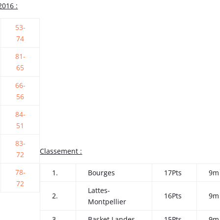
2016 :
53-
74
81-
65
66-
56
84-
51
83-
Classement :
72
78-
1.
Bourges
17Pts
9m
72
Lattes-
2.
16Pts
9m
Montpellier
3.
Basket Landes
15Pts
9m