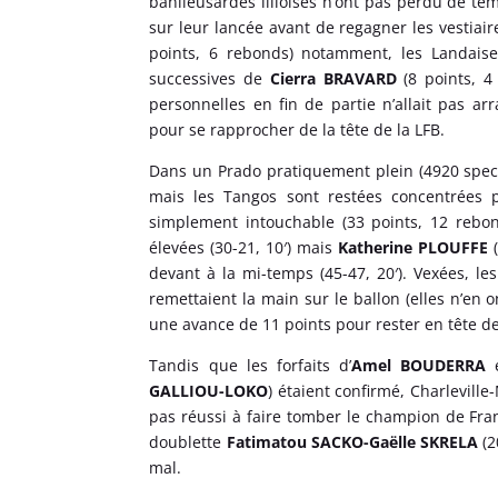
banlieusardes lilloises n’ont pas perdu de temp
sur leur lancée avant de regagner les vestiair
points, 6 rebonds) notamment, les Landaises 
successives de
Cierra BRAVARD
(8 points, 4
personnelles en fin de partie n’allait pas a
pour se rapprocher de la tête de la LFB.
Dans un Prado pratiquement plein (4920 spect
mais les Tangos sont restées concentrées 
simplement intouchable (33 points, 12 rebon
élevées (30-21, 10′) mais
Katherine PLOUFFE
(
devant à la mi-temps (45-47, 20′). Vexées, les 
remettaient la main sur le ballon (elles n’en
une avance de 11 points pour rester en tête de
Tandis que les forfaits d’
Amel BOUDERRA
e
GALLIOU-LOKO
) étaient confirmé, Charleville
pas réussi à faire tomber le champion de Franc
doublette
Fatimatou SACKO-Gaëlle SKRELA
(2
mal.