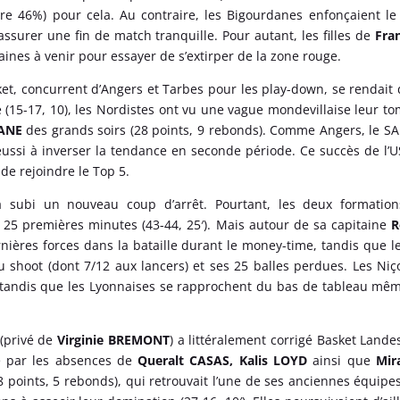
re 46%) pour cela. Au contraire, les Bigourdanes enfonçaient le
ssurer une fin de match tranquille. Pour autant, les filles de
Fra
ines à venir pour essayer de s’extirper de la zone rouge.
ket, concurrent d’Angers et Tarbes pour les play-down, se rendait
 (15-17, 10), les Nordistes ont vu une vague mondevillaise leur t
ANE
des grands soirs (28 points, 9 rebonds). Comme Angers, le S
réussi à inverser la tendance en seconde période. Ce succès de l
de rejoindre le Top 5.
 subi un nouveau coup d’arrêt. Pourtant, les deux formation
 25 premières minutes (43-44, 25′). Mais autour de sa capitaine
rnières forces dans la bataille durant le money-time, tandis que l
 shoot (dont 7/12 aux lancers) et ses 25 balles perdues. Les Niç
 tandis que les Lyonnaises se rapprochent du bas de tableau mêm
 (privé de
Virginie BREMONT
) a littéralement corrigé Basket Lande
ué par les absences de
Queralt CASAS, Kalis LOYD
ainsi que
Mir
 points, 5 rebonds), qui retrouvait l’une de ses anciennes équipes