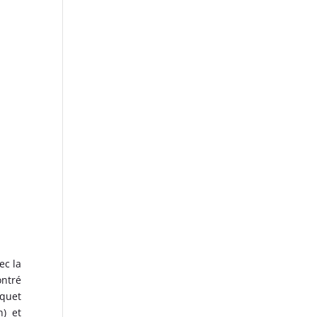
ec la
ontré
rquet
) et