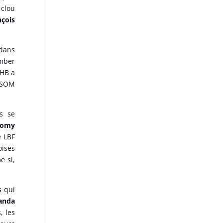
 clou
nçois
 dans
omber
AHB a
’USOM
s se
Romy
e LBF
oises
e si,
s qui
anda
, les