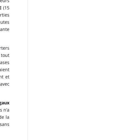
leurs
E
(15
rties
autes
tante
rters
tout
bases
aient
nt et
 avec
gaux
s n’a
de la
 sans