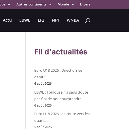
ope
Autres continents
Monde
Divers
Actu
LBWL
LF2
NF1
WNBA
Fil d'actualités
Euro U18 2026 : Direction les
demi !
6 août 2026
LBWL : Toulouse n’a sans doute
pas fini de nous surprendre
6 août 2026
Euro U18 2026 : en route vers les
quart….
5 août 2026