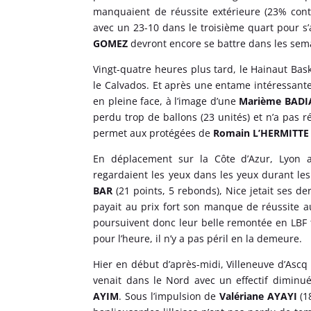
manquaient de réussite extérieure (23% cont
avec un 23-10 dans le troisième quart pour s’a
GOMEZ
devront encore se battre dans les sema
Vingt-quatre heures plus tard, le Hainaut Bas
le Calvados. Et après une entame intéressante
en pleine face, à l’image d’une
Marième BADI
perdu trop de ballons (23 unités) et n’a pas 
permet aux protégées de
Romain L’HERMITTE
En déplacement sur la Côte d’Azur, Lyon a
regardaient les yeux dans les yeux durant les
BAR
(21 points, 5 rebonds), Nice jetait ses de
payait au prix fort son manque de réussite au
poursuivent donc leur belle remontée en LBF
pour l’heure, il n’y a pas péril en la demeure.
Hier en début d’après-midi, Villeneuve d’Ascq
venait dans le Nord avec un effectif dimin
AYIM
. Sous l’impulsion de
Valériane AYAYI
(18