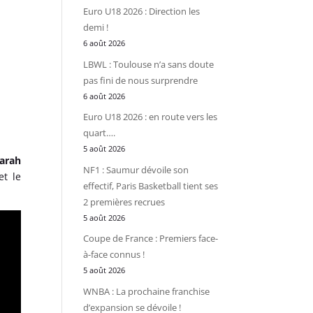
Euro U18 2026 : Direction les
demi !
6 août 2026
LBWL : Toulouse n’a sans doute
pas fini de nous surprendre
6 août 2026
Euro U18 2026 : en route vers les
quart….
5 août 2026
arah
NF1 : Saumur dévoile son
et le
effectif, Paris Basketball tient ses
2 premières recrues
5 août 2026
Coupe de France : Premiers face-
à-face connus !
5 août 2026
WNBA : La prochaine franchise
d’expansion se dévoile !