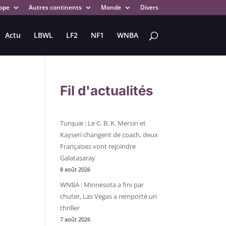
ope
Autres continents
Monde
Divers
Actu
LBWL
LF2
NF1
WNBA
Fil d'actualités
Turquie : Le C. B. K. Mersin et
Kayseri changent de coach, deux
Françaises vont rejoindre
Galatasaray
8 août 2026
WNBA : Minnesota a fini par
chuter, Las Vegas a remporté un
thriller
7 août 2026