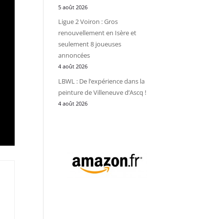
5 août 2026
Ligue 2 Voiron : Gros
renouvellement en Isère et
seulement 8 joueuses
annoncées
4 août 2026
LBWL : De l’expérience dans la
peinture de Villeneuve d’Ascq !
4 août 2026