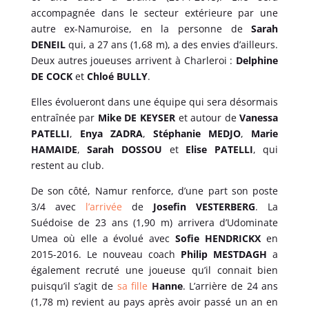
accompagnée dans le secteur extérieure par une
autre ex-Namuroise, en la personne de
Sarah
DENEIL
qui, a 27 ans (1,68 m), a des envies d’ailleurs.
Deux autres joueuses arrivent à Charleroi :
Delphine
DE COCK
et
Chloé BULLY
.
Elles évolueront dans une équipe qui sera désormais
entraînée par
Mike DE KEYSER
et autour de
Vanessa
PATELLI
,
Enya ZADRA
,
Stéphanie MEDJO
,
Marie
HAMAIDE
,
Sarah DOSSOU
et
Elise PATELLI
, qui
restent au club.
De son côté, Namur renforce, d’une part son poste
3/4 avec
l’arrivée
de
Josefin VESTERBERG
. La
Suédoise de 23 ans (1,90 m) arrivera d’Udominate
Umea où elle a évolué avec
Sofie HENDRICKX
en
2015-2016. Le nouveau coach
Philip MESTDAGH
a
également recruté une joueuse qu’il connait bien
puisqu’il s’agit de
sa fille
Hanne
. L’arrière de 24 ans
(1,78 m) revient au pays après avoir passé un an en