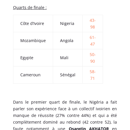
Quarts de finale :
43-
Côte d’Ivoire
Nigeria
98
61-
Mozambique
Angola
47
50-
Egypte
Mali
90
58-
Cameroun
Sénégal
71
Dans le premier quart de finale, le Nigéria a fait
parler son expérience face à un collectif ivoirien en
manque de réussite (27% contre 44%) et qui a été
complètement dominé au rebond (42 contre 52), la
faute notamment à une
Osaretin AKHATOR
en