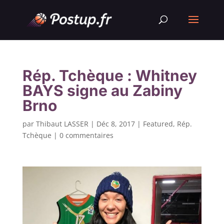
Rép. Tchèque : Whitney
BAYS signe au Zabiny
Brno
par
Thibaut LASSER
|
Déc 8, 2017
|
Featured
,
Rép.
Tchèque
|
0 commentaires