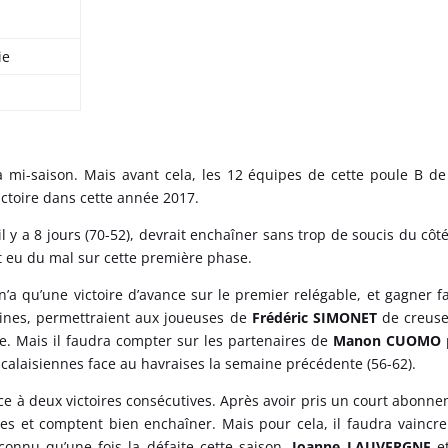
ie
à mi-saison. Mais avant cela, les 12 équipes de cette poule B d
ictoire dans cette année 2017.
 il y a 8 jours (70-52), devrait enchaîner sans trop de soucis du côt
nt eu du mal sur cette première phase.
’a qu’une victoire d’avance sur le premier relégable, et gagner f
aines, permettraient aux joueuses de
Frédéric SIMONET
de creuse
ste. Mais il faudra compter sur les partenaires de
Manon CUOMO
s calaisiennes face au havraises la semaine précédente (56-62).
ce à deux victoires consécutives. Après avoir pris un court abonn
ies et comptent bien enchaîner. Mais pour cela, il faudra vaincr
connu qu’une fois la défaite cette saison.
Joanne LAUVERGNE
et