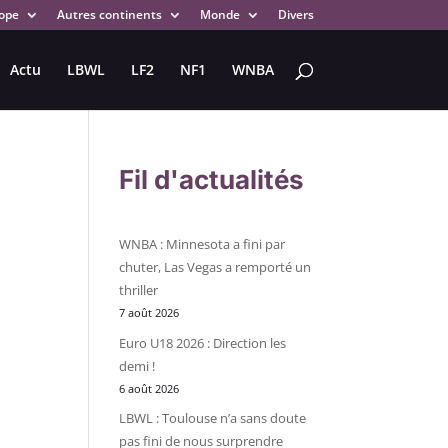
ope
Autres continents
Monde
Divers
Actu
LBWL
LF2
NF1
WNBA
Fil d'actualités
WNBA : Minnesota a fini par
chuter, Las Vegas a remporté un
thriller
7 août 2026
Euro U18 2026 : Direction les
demi !
6 août 2026
LBWL : Toulouse n’a sans doute
pas fini de nous surprendre