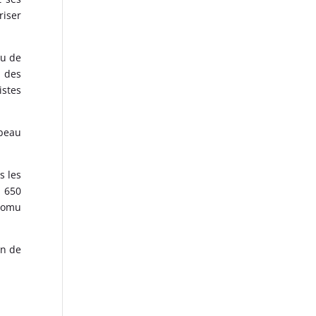
riser
nu de
e des
istes
 beau
s les
 650
promu
in de