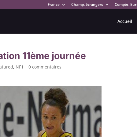
France
Champ. étrangers
Compét. Eur
Accueil
ation 11ème journée
atured
,
NF1
|
0 commentaires