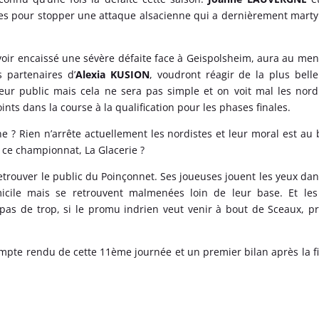
es pour stopper une attaque alsacienne qui a dernièrement marty
…
voir encaissé une sévère défaite face à Geispolsheim, aura au me
 partenaires d’
Alexia KUSION
, voudront réagir de la plus bell
leur public mais cela ne sera pas simple et on voit mal les nord
oints dans la course à la qualification pour les phases finales.
ine ? Rien n’arrête actuellement les nordistes et leur moral est au
de ce championnat, La Glacerie ?
etrouver le public du Poinçonnet. Ses joueuses jouent les yeux dan
icile mais se retrouvent malmenées loin de leur base. Et les
pas de trop, si le promu indrien veut venir à bout de Sceaux, 
mpte rendu de cette 11ème journée et un premier bilan après la f