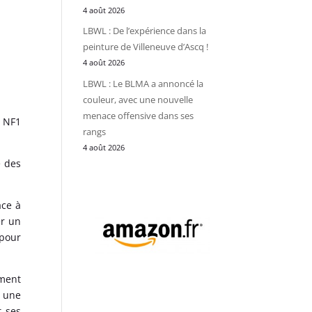
4 août 2026
LBWL : De l’expérience dans la
peinture de Villeneuve d’Ascq !
4 août 2026
LBWL : Le BLMA a annoncé la
couleur, avec une nouvelle
menace offensive dans ses
e NF1
rangs
4 août 2026
é des
ace à
r un
pour
ement
e une
 ses