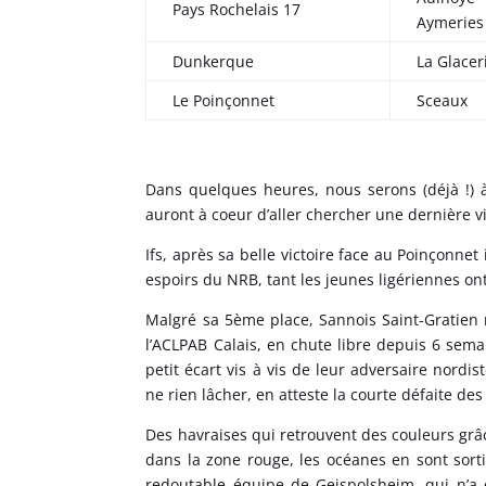
Pays Rochelais 17
Aymeries
Dunkerque
La Glacer
Le Poinçonnet
Sceaux
Dans quelques heures, nous serons (déjà !) 
auront à coeur d’aller chercher une dernière v
Ifs, après sa belle victoire face au Poinçonnet
espoirs du NRB, tant les jeunes ligériennes o
Malgré sa 5ème place, Sannois Saint-Gratien n
l’ACLPAB Calais, en chute libre depuis 6 sem
petit écart vis à vis de leur adversaire nordi
ne rien lâcher, en atteste la courte défaite de
Des havraises qui retrouvent des couleurs grâ
dans la zone rouge, les océanes en sont sort
redoutable équipe de Geispolsheim, qui n’a 