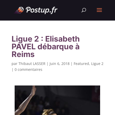
Ligue 2 : Elisabeth
PAVEL débarque à
Reims
par
Thibaut LASSER
|
Juin 6, 2018
|
Featured
,
Ligue 2
|
0 commentaires