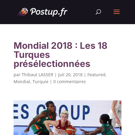
Mondial 2018 : Les 18
Turques
présélectionnées
par
Thibaut LASSER
|
Juil 20, 2018
|
Featured
,
Mondial
,
Turquie
|
0 commentaires