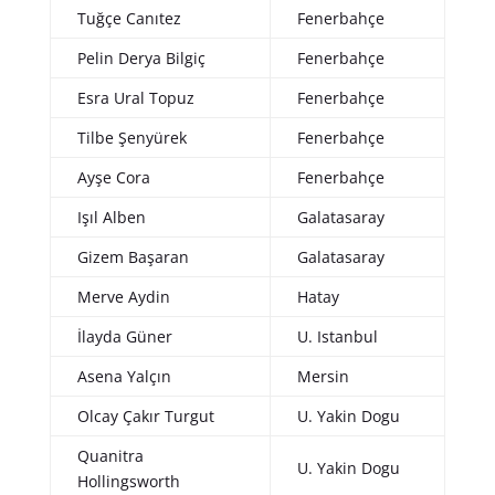
Tuğçe Canıtez
Fenerbahçe
Pelin Derya Bilgiç
Fenerbahçe
Esra Ural Topuz
Fenerbahçe
Tilbe Şenyürek
Fenerbahçe
Ayşe Cora
Fenerbahçe
Işıl Alben
Galatasaray
Gizem Başaran
Galatasaray
Merve Aydin
Hatay
İlayda Güner
U. Istanbul
Asena Yalçın
Mersin
Olcay Çakır Turgut
U. Yakin Dogu
Quanitra
U. Yakin Dogu
Hollingsworth