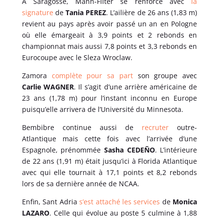
A Saragosse, Mann-Filter se renforce avec
la
signature
de
Tania PEREZ
. L’ailière de 26 ans (1,83 m)
revient au pays après avoir passé un an en Pologne
où elle émargeait à 3,9 points et 2 rebonds en
championnat mais aussi 7,8 points et 3,3 rebonds en
Eurocoupe avec le Sleza Wroclaw.
Zamora
complète pour sa part
son groupe avec
Carlie WAGNER
. Il s’agit d’une arrière américaine de
23 ans (1,78 m) pour l’instant inconnu en Europe
puisqu’elle arrivera de l’Université du Minnesota.
Bembibre continue aussi de
recruter
outre-
Atlantique mais cette fois avec l’arrivée d’une
Espagnole, prénommée
Sasha CEDEÑO
. L’intérieure
de 22 ans (1,91 m) était jusqu’ici à Florida Atlantique
avec qui elle tournait à 17,1 points et 8,2 rebonds
lors de sa dernière année de NCAA.
Enfin, Sant Adria
s’est attaché les services
de
Monica
LAZARO
. Celle qui évolue au poste 5 culmine à 1,88