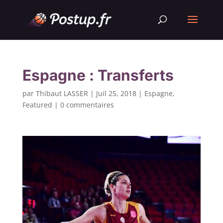
Espagne : Transferts
par
Thibaut LASSER
|
Juil 25, 2018
|
Espagne
,
Featured
|
0 commentaires