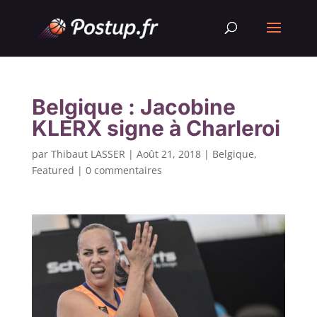
Belgique : Jacobine
KLERX signe à Charleroi
par
Thibaut LASSER
|
Août 21, 2018
|
Belgique
,
Featured
|
0 commentaires