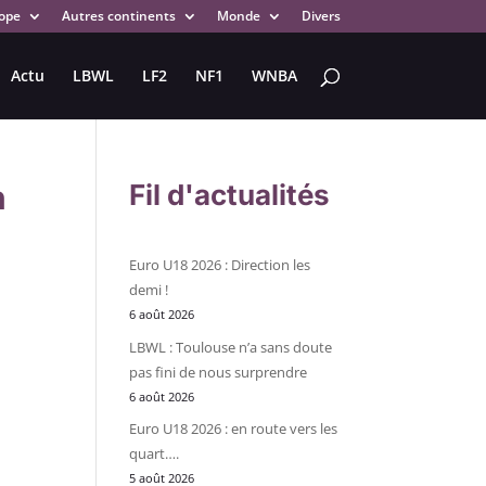
ope
Autres continents
Monde
Divers
Actu
LBWL
LF2
NF1
WNBA
h
Fil d'actualités
Euro U18 2026 : Direction les
demi !
6 août 2026
LBWL : Toulouse n’a sans doute
pas fini de nous surprendre
6 août 2026
Euro U18 2026 : en route vers les
quart….
5 août 2026