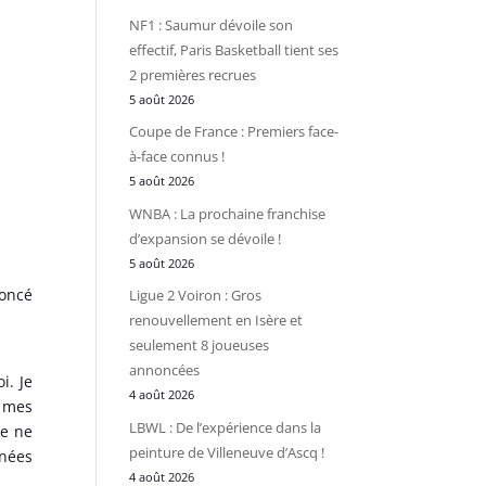
NF1 : Saumur dévoile son
effectif, Paris Basketball tient ses
2 premières recrues
5 août 2026
Coupe de France : Premiers face-
à-face connus !
5 août 2026
WNBA : La prochaine franchise
d’expansion se dévoile !
5 août 2026
oncé
Ligue 2 Voiron : Gros
renouvellement en Isère et
seulement 8 joueuses
annoncées
i. Je
4 août 2026
t mes
LBWL : De l’expérience dans la
Je ne
peinture de Villeneuve d’Ascq !
nnées
4 août 2026