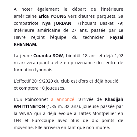
A noter également le départ de l’intérieure
américaine
Erica
YOUNG
vers d’autres parquets. Sa
compatriote
Nya
JORDAN
(Thouars Basket 79)
intérieure américaine de 27 ans, passée par Le
Havre rejoint l’équipe du technicien
Faysal
RHENNAM
.
La jeune
Coumba
SOW
, bientôt 18 ans et déjà 1,92
m arrivera quant à elle en provenance du centre de
formation lyonnais.
L’effectif 2019/2020 du club est d’ors et déjà bouclé
et comptera 10 joueuses.
L’US Poinconnet
a annoncé
l’arrivée de
Khadijah
WHITTINGTON
(1,85 m, 32 ans), joueuse passée par
la WNBA qui a déjà évolué à Lattes-Montpellier en
LFB et Eurocoupe avec plus de dix points de
moyenne. Elle arrivera en tant que non-mutée.