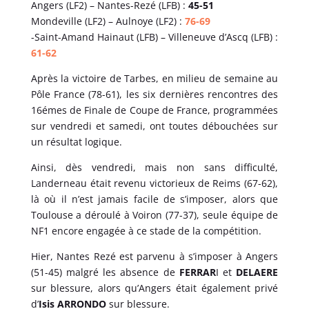
Angers (LF2) – Nantes-Rezé (LFB) :
45-51
Mondeville (LF2) – Aulnoye (LF2) :
76-69
-Saint-Amand Hainaut (LFB) – Villeneuve d’Ascq (LFB) :
61-62
Après la victoire de Tarbes, en milieu de semaine au
Pôle France (78-61), les six dernières rencontres des
16émes de Finale de Coupe de France, programmées
sur vendredi et samedi, ont toutes débouchées sur
un résultat logique.
Ainsi, dès vendredi, mais non sans difficulté,
Landerneau était revenu victorieux de Reims (67-62),
là où il n’est jamais facile de s’imposer, alors que
Toulouse a déroulé à Voiron (77-37), seule équipe de
NF1 encore engagée à ce stade de la compétition.
Hier, Nantes Rezé est parvenu à s’imposer à Angers
(51-45) malgré les absence de
FERRAR
I et
DELAERE
sur blessure, alors qu’Angers était également privé
d’
Isis ARRONDO
sur blessure.