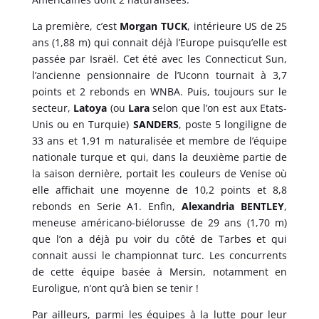
La première, c’est
Morgan TUCK
, intérieure US de 25
ans (1,88 m) qui connait déjà l’Europe puisqu’elle est
passée par Israël. Cet été avec les Connecticut Sun,
l’ancienne pensionnaire de l’Uconn tournait à 3,7
points et 2 rebonds en WNBA. Puis, toujours sur le
secteur,
Latoya
(ou
Lara
selon que l’on est aux Etats-
Unis ou en Turquie)
SANDERS
, poste 5 longiligne de
33 ans et 1,91 m naturalisée et membre de l’équipe
nationale turque et qui, dans la deuxième partie de
la saison dernière, portait les couleurs de Venise où
elle affichait une moyenne de 10,2 points et 8,8
rebonds en Serie A1. Enfin,
Alexandria BENTLEY
,
meneuse américano-biélorusse de 29 ans (1,70 m)
que l’on a déjà pu voir du côté de Tarbes et qui
connait aussi le championnat turc. Les concurrents
de cette équipe basée à Mersin, notamment en
Euroligue, n’ont qu’à bien se tenir !
Par ailleurs, parmi les équipes à la lutte pour leur