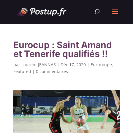
Eurocup : Saint Amand
et Tenerife qualifiés !!
par
Laurent JEANNAS
|
Déc 17, 2020
|
Eurocoupe
,
Featured
|
0 commentaires