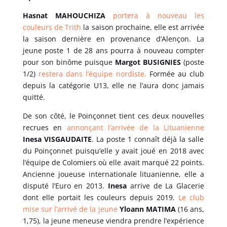
Hasnat MAHOUCHIZA
portera à nouveau les
couleurs de Trith
la saison prochaine, elle est arrivée
la saison dernière en provenance d’Alençon. La
jeune poste 1 de 28 ans pourra à nouveau compter
pour son binôme puisque
Margot BUSIGNIES
(poste
1/2)
restera dans l’équipe nordiste.
Formée au club
depuis la catégorie U13, elle ne l’aura donc jamais
quitté.
De son côté, le Poinçonnet tient ces deux nouvelles
recrues en
annonçant l’arrivée de la Lituanienne
Inesa VISGAUDAITE
. La poste 1 connaît déjà la salle
du Poinçonnet puisqu’elle y avait joué en 2018 avec
l’équipe de Colomiers où elle avait marqué 22 points.
Ancienne joueuse internationale lituanienne, elle a
disputé l’Euro en 2013.
Inesa
arrive de La Glacerie
dont elle portait les couleurs depuis 2019.
Le club
mise sur l’arrivé de la jeune
Yloann MATIMA
(16 ans,
1,75), la jeune meneuse viendra prendre l’expérience