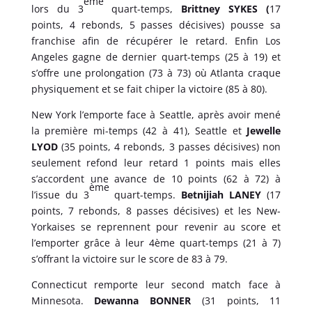
ème
lors du 3
quart-temps,
Brittney SYKES (
17
points, 4 rebonds, 5 passes décisives) pousse sa
franchise afin de récupérer le retard. Enfin Los
Angeles gagne de dernier quart-temps (25 à 19) et
s’offre une prolongation (73 à 73) où Atlanta craque
physiquement et se fait chiper la victoire (85 à 80).
New York l’emporte face à Seattle, après avoir mené
la première mi-temps (42 à 41), Seattle et
Jewelle
LYOD
(35 points, 4 rebonds, 3 passes décisives) non
seulement refond leur retard 1 points mais elles
s’accordent une avance de 10 points (62 à 72) à
ème
l’issue du 3
quart-temps.
Betnijiah LANEY
(17
points, 7 rebonds, 8 passes décisives) et les New-
Yorkaises se reprennent pour revenir au score et
l’emporter grâce à leur 4ème quart-temps (21 à 7)
s’offrant la victoire sur le score de 83 à 79.
Connecticut remporte leur second match face à
Minnesota.
Dewanna BONNER
(31 points, 11