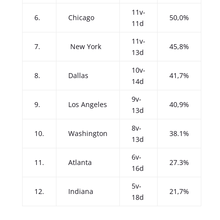
11v-
6.
Chicago
50,0%
11d
11v-
7.
New York
45,8%
13d
10v-
8.
Dallas
41,7%
14d
9v-
9.
Los Angeles
40,9%
13d
8v-
10.
Washington
38.1%
13d
6v-
11.
Atlanta
27.3%
16d
5v-
12.
Indiana
21,7%
18d