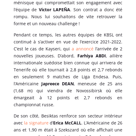
ménisque qui compromettait son engagement avec
l’équipe de
Victor LAPEÑA
. Son contrat a donc été
rompu. Nous lui souhaitons de vite retrouver la
forme et un nouveau challenge !
Pendant ce temps, les autres équipes de KBSL ont
continué à s’activer en vue de l’exercice 2021-2022.
C’est le cas de Kayseri, qui
a annoncé
l’arrivée de 2
nouvelles joueuses. D’abord,
Farhiya ABDI
, ailière
internationale suédoise bien connue qui arrivera de
Tenerife où elle tournait à 2,8 points et 2,7 rebonds
en seulement 9 matches de Liga Endesa. Puis,
l’Américaine
Japreece DEAN
, meneuse de 25 ans
(1,68 m) qui viendra de Novossibirsk où elle
émargeait à 12 points et 2,7 rebonds en
championnat russe.
De son côté, Besiktas renforce son secteur intérieur
avec
la signature
d’
Erica McCALL
. L’Américaine de 26
ans et 1,90 m était à Szekszard où elle affichait une