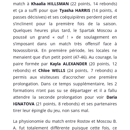
match à
Khaalia HILLSMAN
(22 points, 14 rebonds)
et ça a suffi pour que
Tyasha HARRIS
(14 points, 4
passes décisives) et ses coéquipières perdent pied et
s’inclinent pour la première fois de la saison.
Quelques heures plus tard, le Spartak Moscou a
poussé un grand « ouf ! » de soulagement en
s’imposant dans un match très offensif face à
Novossibirsk. En première période, les locales ne
menaient que d’un petit point (47-46). Au courage, la
paire formée par
Kayla ALEXANDER
(20 points, 12
rebonds) et
Chloe WELLS
(24 points, 7 rebonds) a
permis aux visiteuses d’accrocher une première
prolongation. Dans ce temps supplémentaire, les 2
formations n’ont pas su se départager et il a fallu
attendre la seconde prolongation pour voir
Daria
IGNATOVA
(21 points, 8 rebonds) et ses partenaires
tirer leur épingle du jeu, non sans mal.
La physionomie du match entre Rostov et Moscou B.
A. fut totalement différente puisque cette fois, ce