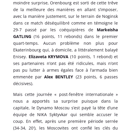
moindre surprise, Orenbourg est sorti de cette trêve
de la meilleure des manières en allant s’imposer,
avec la manière justement, sur le terrain de Noginsk
dans ce match déséquilibré comme en témoigne le
29-7 passé par les coéquipières de
Markeisha
GATLING
(16 points, 11 rebonds) dans le premier
quart-temps. Aucun problème non plus pour
Ekaterinbourg qui, à domicile, a littéralement balayé
Enisey.
Elizaveta KRYMOVA
(10 points, 1 rebond) et
ses partenaires n’ont pas été ridicules, mais n’ont
pas pu lutter à armes égales face à l’armada bien
emmenée par
Alex BENTLEY
(23 points, 6 passes
décisives).
Mais cette journée « post-fenêtre internationale »
nous a apportés sa surprise puisque dans la
capitale, le Dynamo Moscou s’est payé la tête d’une
équipe de NIKA Syktyvkar qui semble accuser le
coup. En effet, après une première période serrée
(34-34, 20′), les Moscovites ont confié les clés du