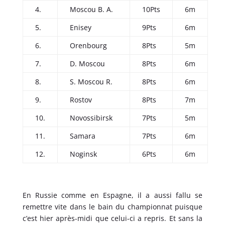
4.
Moscou B. A.
10Pts
6m
5.
Enisey
9Pts
6m
6.
Orenbourg
8Pts
5m
7.
D. Moscou
8Pts
6m
8.
S. Moscou R.
8Pts
6m
9.
Rostov
8Pts
7m
10.
Novossibirsk
7Pts
5m
11.
Samara
7Pts
6m
12.
Noginsk
6Pts
6m
En Russie comme en Espagne, il a aussi fallu se
remettre vite dans le bain du championnat puisque
c’est hier après-midi que celui-ci a repris. Et sans la