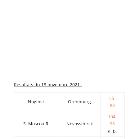
Résultats du 18 novembre 2021 :
55-
Noginsk
Orenbourg
88
104-
S. Moscou R.
Novossibirsk
96
a. p.