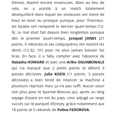
d’envoi, étaient encore invaincues. Mais au lieu de
cela, on a assisté à un match totalement
déséquilibré dans lequel les visiteuses ont mené de
bout en bout ou presque puisque, pour l’honneur,
les locales ont remporté le dernier quart-temps (12-
9). Le mal était fait depuis bien longtemps puisque
dès le premier quart-temps,
Jonquel JONES
(21
points, 5 rebonds) et ses coéquipières ont montré les
dents (12-32, 10′) pour ne plus jamais baisser les
bras. En face, il a fallu compter avec l’absence de
Natasha HOWARD
et avec une
Arike OGUNBOWALE
qui n’a marqué que 2 petits points et délivré 3
passes décisives.
Julia KOZIK
(11 points, 3 passes
décisives) a bien tenté de relancer la machine à
plusieurs reprises mais ça n’a pas suffi. Aucun souci
non plus pour le Spartak Moscou qui, après un long
voyage d’ouest en est du pays, s’est adjugé un large
succès sur le parquet d’Enisey, grâce notamment aux
18 points et 5 rebonds de
Polina FEDOROVA
.