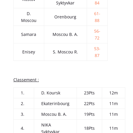
Syktyvkar
84
D.
61-
Orenbourg
Moscou
88
56-
Samara
Moscou B. A.
72
53-
Enisey
S. Moscou R.
87
Classement :
1.
D. Koursk
23Pts
12m
2.
Ekaterinbourg
22Pts
11m
3.
Moscou B. A.
19Pts
11m
NIKA
4.
18Pts
11m
Syktyvkar