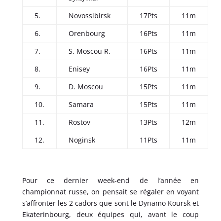
5.
Novossibirsk
17Pts
11m
6.
Orenbourg
16Pts
11m
7.
S. Moscou R.
16Pts
11m
8.
Enisey
16Pts
11m
9.
D. Moscou
15Pts
11m
10.
Samara
15Pts
11m
11.
Rostov
13Pts
12m
12.
Noginsk
11Pts
11m
Pour ce dernier week-end de l’année en
championnat russe, on pensait se régaler en voyant
s’affronter les 2 cadors que sont le Dynamo Koursk et
Ekaterinbourg, deux équipes qui, avant le coup