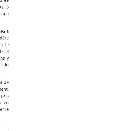
oirée
ts, 6
ds) a
SIG a
mière
), le
s, 3
ans y
le du
ut de
ment.
 pris
u, en
er le