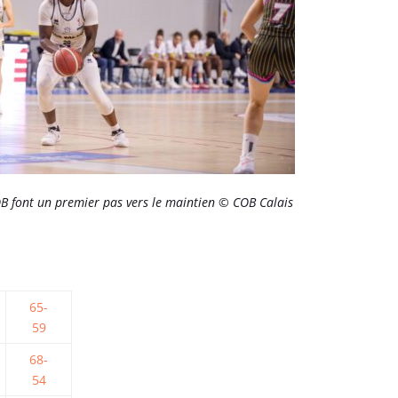
 font un premier pas vers le maintien © COB Calais
65-
59
68-
54