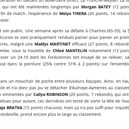
ération en battant un adversaire direct, La Tronche-Meylan. La s
es, qui ont été malmenées longtemps par
Morgan BATEY
(12 poin
n fin de match, l’expérience de
Meiya TIRERA
(20 points, 14 rebon
poser.
nt son public. Une semaine après sa défaite à Chartres (65-55), la 
x écuries se sont pratiquement rendues panier pour panier en pre
iaires, malgré une
Maëlys MARTINET
efficace (27 points, 8 rebonds
ombe, sous la houlette de
Chloé MANTELIN
notamment (13 point
sser un 24-10 dont les Foréziennes ont essayé de se relever, s
sse dans la peinture (25% contre 51% à 2 points) sur l’ensemb
ans un mouchoir de poche entre plusieurs équipes. Ainsi, en ha
icile et n’a donc pas pu se détacher d’Aulnoye-Aymeries au classe
bien emmenées par
Caliya ROBINSON
(20 points, 7 rebonds), qui ont
attues pour autant, ces dernières ont tenté de sortir la tête de l’ea
aja BRATKA
(15 points chacune), mais ça n’a pas suffi pour inquiét
ondeville, prend encore plus le large au classement.