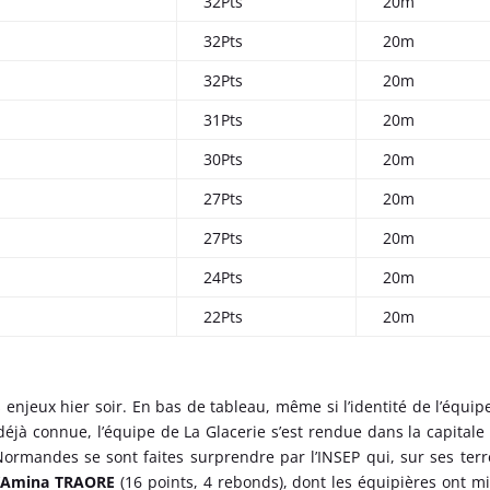
32Pts
20m
32Pts
20m
32Pts
20m
31Pts
20m
30Pts
20m
27Pts
20m
27Pts
20m
24Pts
20m
22Pts
20m
s enjeux hier soir. En bas de tableau, même si l’identité de l’équip
éjà connue, l’équipe de La Glacerie s’est rendue dans la capitale
 Normandes se sont faites surprendre par l’INSEP qui, sur ses terr
Amina TRAORE
(16 points, 4 rebonds), dont les équipières ont m