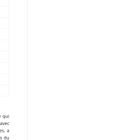
e qui
 avec
es, a
is du