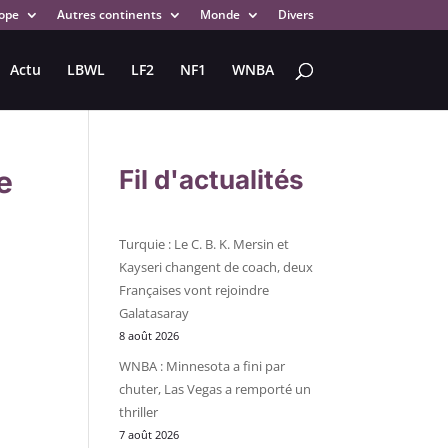
ope
Autres continents
Monde
Divers
Actu
LBWL
LF2
NF1
WNBA
ce
Fil d'actualités
Turquie : Le C. B. K. Mersin et
Kayseri changent de coach, deux
Françaises vont rejoindre
Galatasaray
8 août 2026
WNBA : Minnesota a fini par
chuter, Las Vegas a remporté un
thriller
7 août 2026