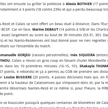
les ont ensuite su griller la politesse à
Alexia BOTHIER
(17 point
 notamment à 3 points (18 contre 23%) et qui a perdu beaucoup tr
s-Rezé et Calais se sont offert un beau duel à distance. Dans l’Eur
e BCSP. Car en face,
Marine DEBAUT
(14 points à 5/8) et les Chartr
 assez largement au score au bout de 30 minutes (53-31, 30′). Da
s) et les Nanto-Rezéennes ont tout donné pour ne rien regretter
 détails sur l’ensemble du match.
manuelle GORJEU
(raisons personnelles),
Inès SIQUEIRA
(entors
VINOU
, Calais a réussi un gros coup en faisant chuter Mondeville
on dans les 10 premières minutes (16-15, 10′),
Shakayla THOM
27 points, 4 rebonds) et ça a permis au COB de prendre ses dist
par
Louise BUSSIERE
(20 points, 4 passes décisives) mais qui, en f
enir à la hauteur de Calaisiennes qui s’imposent donc et, par la
 entre désormais Nantes-Rezé et ce même si, pour l’heure, la FFB
de point.
de se bousculer puisqu’à quelques centaines de kilomètres de Cala