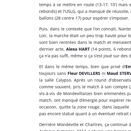
temps à se mettre en route (13-17, 10′) mais el
rebonds) et l’USLG, qui a manqué de réussite,
ballons (28 contre 17) pour espérer s’imposer.
Puis, dans le contexte que l’on connait, Nante
Loir, la marche était un peu trop haute pour l
sont bien rentrées dans le match et menaient
dernier acte,
Alexa HART
(14 points, 6 rebond
ça n’a pas suffi, même si ça s’est joué sur des
Et dans le même temps, bien que privé d’
Em
toujours sans
Fleur DEVILLERS
ni
Maud STER
la salle Calypso. Après un round d’observati
comme souvent, pris le match à son compte (
vis-à-vis de Mondevillaises bien emmenées 
match, ont manqué d’énergie pour espérer rev
occasion, quitte la zone rouge, dans laquelle
pas encore statué quant à un éventuel retrait 
Derrière Mondeville et Chartres, ça continue 