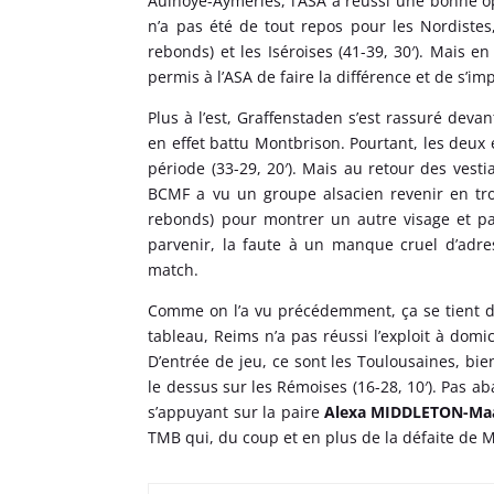
Aulnoye-Aymeries, l’ASA a réussi une bonne op
n’a pas été de tout repos pour les Nordist
rebonds) et les Iséroises (41-39, 30′). Mais e
permis à l’ASA de faire la différence et de s’im
Plus à l’est, Graffenstaden s’est rassuré deva
en effet battu Montbrison. Pourtant, les deu
période (33-29, 20′). Mais au retour des vest
BCMF a vu un groupe alsacien revenir en tr
rebonds) pour montrer un autre visage et pa
parvenir, la faute à un manque cruel d’adre
match.
Comme on l’a vu précédemment, ça se tient d
tableau, Reims n’a pas réussi l’exploit à dom
D’entrée de jeu, ce sont les Toulousaines, 
le dessus sur les Rémoises (16-28, 10′). Pas ab
s’appuyant sur la paire
Alexa MIDDLETON-Ma
TMB qui, du coup et en plus de la défaite de M