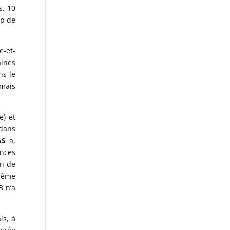
s, 10
op de
e-et-
aines
ns le
 mais
e) et
 dans
AS
a,
ances
in de
 même
B n’a
is, à