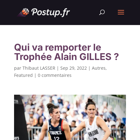
Qui va remporter le
Trophée Alain GILLES ?
par
Thibaut LASSER
|
Sep 29, 2022
|
Autres
,
Featured
|
0 commentaires