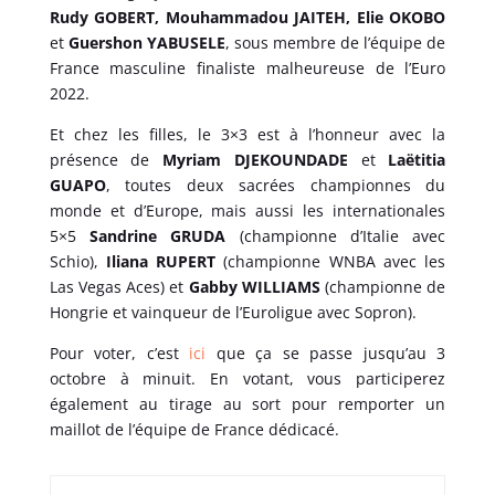
Rudy GOBERT, Mouhammadou JAITEH, Elie OKOBO
et
Guershon YABUSELE
, sous membre de l’équipe de
France masculine finaliste malheureuse de l’Euro
2022.
Et chez les filles, le 3×3 est à l’honneur avec la
présence de
Myriam DJEKOUNDADE
et
Laëtitia
GUAPO
, toutes deux sacrées championnes du
monde et d’Europe, mais aussi les internationales
5×5
Sandrine GRUDA
(championne d’Italie avec
Schio),
Iliana RUPERT
(championne WNBA avec les
Las Vegas Aces) et
Gabby WILLIAMS
(championne de
Hongrie et vainqueur de l’Euroligue avec Sopron).
Pour voter, c’est
ici
que ça se passe jusqu’au 3
octobre à minuit. En votant, vous participerez
également au tirage au sort pour remporter un
maillot de l’équipe de France dédicacé.