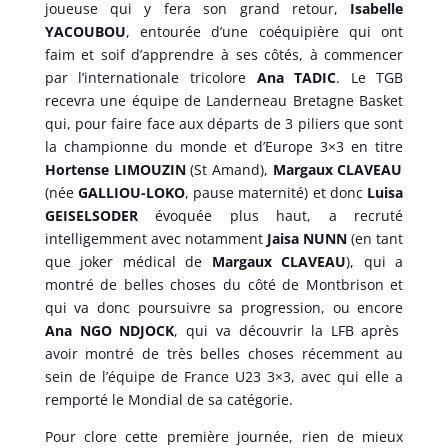
joueuse qui y fera son grand retour,
Isabelle
YACOUBOU
, entourée d’une coéquipière qui ont
faim et soif d’apprendre à ses côtés, à commencer
par l’internationale tricolore
Ana TADIC
. Le TGB
recevra une équipe de Landerneau Bretagne Basket
qui, pour faire face aux départs de 3 piliers que sont
la championne du monde et d’Europe 3×3 en titre
Hortense LIMOUZIN
(St Amand),
Margaux CLAVEAU
(née
GALLIOU-LOKO
, pause maternité) et donc
Luisa
GEISELSODER
évoquée plus haut, a recruté
intelligemment avec notamment
Jaisa NUNN
(en tant
que joker médical de
Margaux CLAVEAU
), qui a
montré de belles choses du côté de Montbrison et
qui va donc poursuivre sa progression, ou encore
Ana NGO NDJOCK
, qui va découvrir la LFB après
avoir montré de très belles choses récemment au
sein de l’équipe de France U23 3×3, avec qui elle a
remporté le Mondial de sa catégorie.
Pour clore cette première journée, rien de mieux