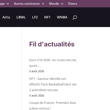
ope
Autres continents
Monde
Divers
Actu
LBWL
LF2
NF1
WNBA
Fil d'actualités
Euro U18 2026 : en route vers les
quart….
5 août 2026
NF1 : Saumur dévoile son
effectif, Paris Basketball tient ses
2 premières recrues
5 août 2026
Coupe de France : Premiers face-
à-face connus !