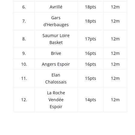
6.
Avrillé
18pts
12m
Gars
7.
18pts
12m
d’Herbauges
Saumur Loire
8.
17pts
12m
Basket
9.
Brive
16pts
12m
10.
Angers Espoir
16pts
12m
Elan
11.
15pts
12m
Chalossais
La Roche
12.
Vendée
14pts
12m
Espoir