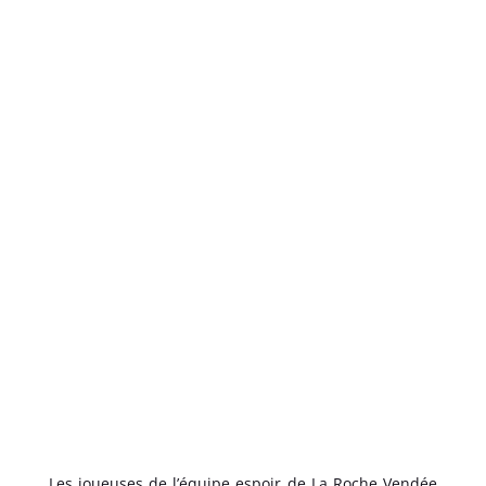
Les joueuses de l’équipe espoir de La Roche Vendée