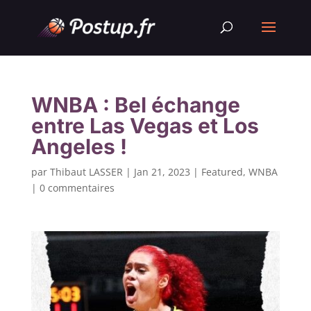
WNBA : Bel échange
entre Las Vegas et Los
Angeles !
par
Thibaut LASSER
|
Jan 21, 2023
|
Featured
,
WNBA
|
0 commentaires