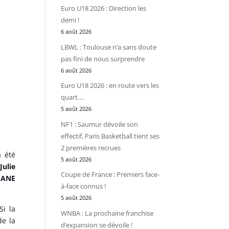
Euro U18 2026 : Direction les
demi !
6 août 2026
LBWL : Toulouse n’a sans doute
pas fini de nous surprendre
6 août 2026
Euro U18 2026 : en route vers les
quart….
5 août 2026
NF1 : Saumur dévoile son
effectif, Paris Basketball tient ses
2 premières recrues
a été
5 août 2026
e
Julie
Coupe de France : Premiers face-
IANE
à-face connus !
5 août 2026
Si la
WNBA : La prochaine franchise
de la
d’expansion se dévoile !