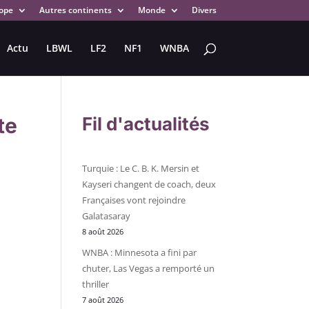
ope
Autres continents
Monde
Divers
Actu
LBWL
LF2
NF1
WNBA
te
Fil d'actualités
Turquie : Le C. B. K. Mersin et
Kayseri changent de coach, deux
Françaises vont rejoindre
Galatasaray
8 août 2026
WNBA : Minnesota a fini par
chuter, Las Vegas a remporté un
thriller
7 août 2026