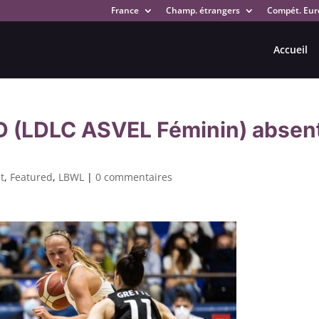
France
Champ. étrangers
Compét. Eur
Accueil
D (LDLC ASVEL Féminin) absen
t
,
Featured
,
LBWL
|
0 commentaires