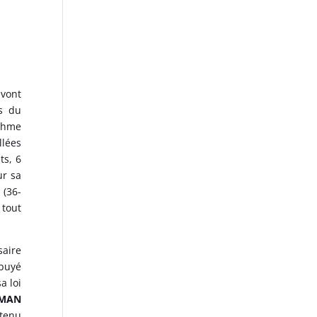
 vont
rs du
ythme
llées
ts, 6
ur sa
 (36-
 tout
saire
ppuyé
a loi
SMAN
 tenu