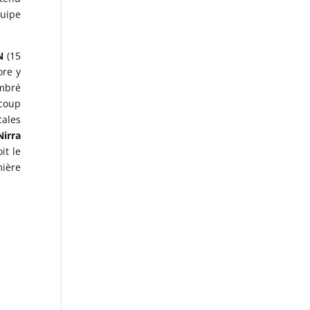
quipe
N
(15
ore y
mbré
ucoup
cales
irra
it le
mière