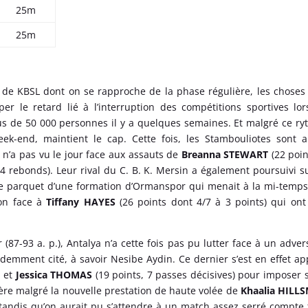
25m
25m
de KBSL dont on se rapproche de la phase régulière, les choses
er le retard lié à l’interruption des compétitions sportives lo
lus de 50 000 personnes il y a quelques semaines. Et malgré ce r
ek-end, maintient le cap. Cette fois, les Stambouliotes sont a
 n’a pas vu le jour face aux assauts de
Breanna STEWART
(22 poin
4 rebonds). Leur rival du C. B. K. Mersin a également poursuivi s
le parquet d’une formation d’Ormanspor qui menait à la mi-temps
lon face à
Tiffany HAYES
(26 points dont 4/7 à 3 points) qui ont
87-93 a. p.), Antalya n’a cette fois pas pu lutter face à un adver
demment cité, à savoir Nesibe Aydin. Ce dernier s’est en effet a
) et
Jessica THOMAS
(19 points, 7 passes décisives) pour imposer s
re malgré la nouvelle prestation de haute volée de
Khaalia HILL
 tandis qu’on aurait pu s’attendre à un match assez serré compte