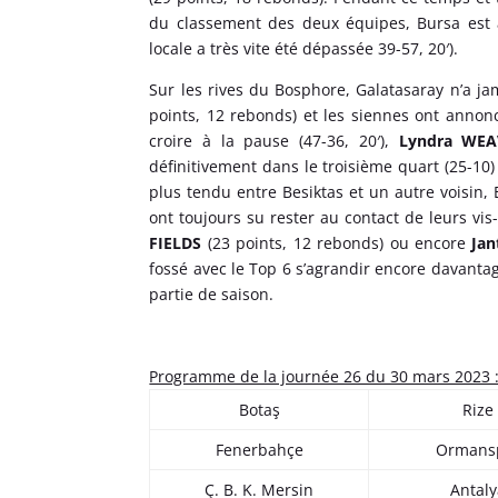
du classement des deux équipes, Bursa est a
locale a très vite été dépassée 39-57, 20′).
Sur les rives du Bosphore, Galatasaray n’a ja
points, 12 rebonds) et les siennes ont annonc
croire à la pause (47-36, 20′),
Lyndra WEA
définitivement dans le troisième quart (25-10)
plus tendu entre Besiktas et un autre voisin,
ont toujours su rester au contact de leurs vi
FIELDS
(23 points, 12 rebonds) ou encore
Ja
fossé avec le Top 6 s’agrandir encore davantag
partie de saison.
Programme de la journée 26 du 30 mars 2023 
Botaş
Rize
Fenerbahçe
Ormans
Ç. B. K. Mersin
Antal