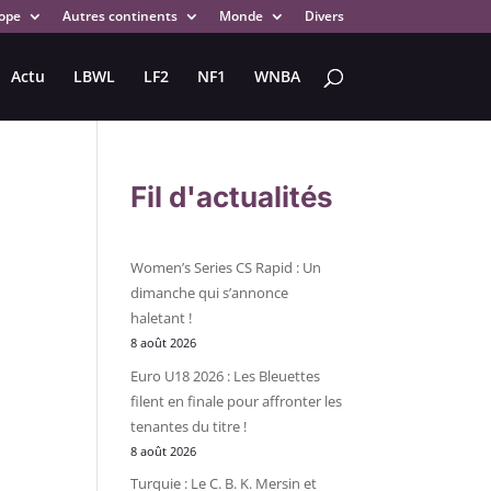
ope
Autres continents
Monde
Divers
Actu
LBWL
LF2
NF1
WNBA
Fil d'actualités
Women’s Series CS Rapid : Un
dimanche qui s’annonce
haletant !
8 août 2026
Euro U18 2026 : Les Bleuettes
filent en finale pour affronter les
tenantes du titre !
8 août 2026
Turquie : Le C. B. K. Mersin et