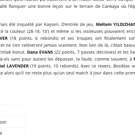
llé flanquer une bonne leçon sur le terrain de Cankaya où l’é
mais été inquiété par Kayseri. D’entrée de jeu,
Meltem YILDIZHA
é la couleur (28-18, 10′) et même si les visiteuses pouvaient enc
VER
(18 points, 6 rebonds) et ses troupes ont finalement so
 et ne s’en relèveront jamais vraiment. Non loin de là, c’était bea
 Emlak Konut.
Dana EVANS
(22 points, 7 passes décisives) et les lo
s-à-vis sans pour autant les dépasser, la faute, comme souvent, à
N
ntel LAVENDER
(19 points, 10 rebonds). Avec ce revers, Besiktas vo
e alors qu’il ne reste plus qu’un seul match à jour dans cette pre
:
por
ya