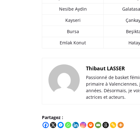
Nesibe Aydin
Galatas
Kayseri
Çanka
Bursa
Beşikt
Emlak Konut
Hata
Thibaut LASSER
Passionné de basket fémi
primaire à Valenciennes,
années. Désormais, je voi
actrices et acteurs.
Partagez :