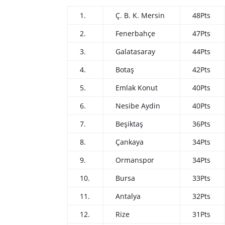
1.
Ç. B. K. Mersin
48Pts
2.
Fenerbahçe
47Pts
3.
Galatasaray
44Pts
4.
Botaş
42Pts
5.
Emlak Konut
40Pts
6.
Nesibe Aydin
40Pts
7.
Beşiktaş
36Pts
8.
Çankaya
34Pts
9.
Ormanspor
34Pts
10.
Bursa
33Pts
11.
Antalya
32Pts
12.
Rize
31Pts