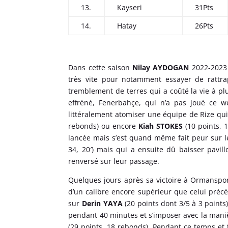
13.
Kayseri
31Pts
14.
Hatay
26Pts
Dans cette saison
Nilay AYDOGAN
2022-2023 
très vite pour notamment essayer de rattrap
tremblement de terres qui a coûté la vie à p
effréné, Fenerbahçe, qui n’a pas joué ce we
littéralement atomiser une équipe de Rize qui
rebonds) ou encore
Kiah STOKES
(10 points, 1
lancée mais s’est quand même fait peur sur 
34, 20′) mais qui a ensuite dû baisser pavil
renversé sur leur passage.
Quelques jours après sa victoire à Ormanspor (
d’un calibre encore supérieur que celui précé
sur
Derin YAYA
(20 points dont 3/5 à 3 points
pendant 40 minutes et s’imposer avec la maniè
(29 points, 18 rebonds). Pendant ce temps et