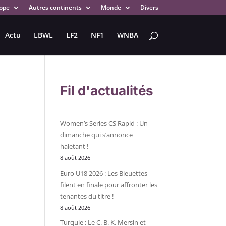
ope
Autres continents
Monde
Divers
Actu
LBWL
LF2
NF1
WNBA
Fil d'actualités
Women’s Series CS Rapid : Un
dimanche qui s’annonce
haletant !
8 août 2026
Euro U18 2026 : Les Bleuettes
filent en finale pour affronter les
tenantes du titre !
8 août 2026
Turquie : Le C. B. K. Mersin et