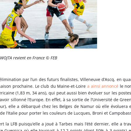
e WOJTA revient en France © FEB
imination par l’un des futurs finalistes, Villeneuve d’Ascq, en qua
a saison prochaine. Le club du Maine-et-Loire
a ainsi annoncé
le no
méricaine (1,83 m, 34 ans), qui peut aussi bien évoluer sur les postes
voir sillonné l’Europe. En effet, à sa sortie de l’Université de Gree
jour), elle a débarqué chez les Belges de Namur où elle évoluera 
 de l’Italie pour porter les couleurs de Lucques, Broni et Campobas
t la LFB puisqu’elle a joué à Tarbes mais l’été dernier, elle a tra
e Guernica où elle tournait à 12,2 points (dont 50% à 3 points) e