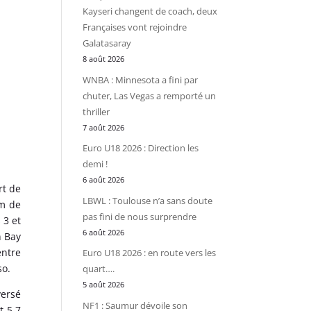
Kayseri changent de coach, deux
Françaises vont rejoindre
Galatasaray
8 août 2026
WNBA : Minnesota a fini par
chuter, Las Vegas a remporté un
thriller
7 août 2026
Euro U18 2026 : Direction les
demi !
6 août 2026
rt de
LBWL : Toulouse n’a sans doute
m de
pas fini de nous surprendre
 3 et
6 août 2026
n Bay
entre
Euro U18 2026 : en route vers les
so.
quart….
5 août 2026
versé
NF1 : Saumur dévoile son
t 5,7