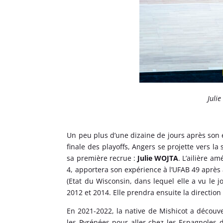
Juli
Un peu plus d’une dizaine de jours après son él
finale des playoffs, Angers se projette vers l
sa première recrue :
Julie WOJTA
. L’ailière a
4, apportera son expérience à l’UFAB 49 après a
(Etat du Wisconsin, dans lequel elle a vu le 
2012 et 2014. Elle prendra ensuite la direction
En 2021-2022, la native de Mishicot a découver
les Pyrénées pour aller chez les Espagnoles d