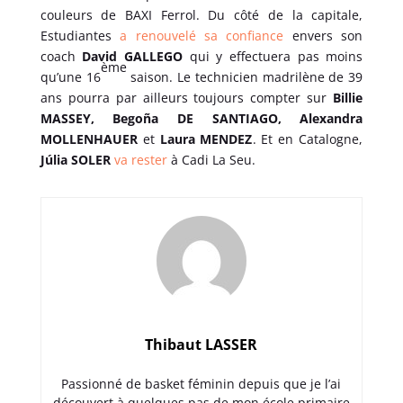
couleurs de BAXI Ferrol. Du côté de la capitale,
Estudiantes
a renouvelé sa confiance
envers son
coach
David GALLEGO
qui y effectuera pas moins
ème
qu’une 16
saison. Le technicien madrilène de 39
ans pourra par ailleurs toujours compter sur
Billie
MASSEY, Begoña DE SANTIAGO, Alexandra
MOLLENHAUER
et
Laura MENDEZ
. Et en Catalogne,
Júlia SOLER
va rester
à Cadi La Seu.
Thibaut LASSER
Passionné de basket féminin depuis que je l’ai
découvert à quelques pas de mon école primaire