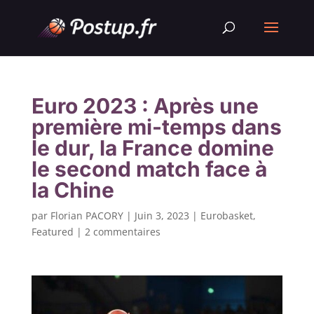
Euro 2023 : Après une
première mi-temps dans
le dur, la France domine
le second match face à
la Chine
par
Florian PACORY
|
Juin 3, 2023
|
Eurobasket
,
Featured
|
2 commentaires