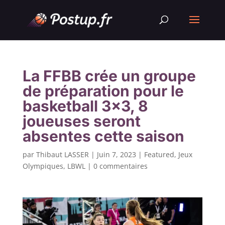
La FFBB crée un groupe
de préparation pour le
basketball 3×3, 8
joueuses seront
absentes cette saison
par
Thibaut LASSER
|
Juin 7, 2023
|
Featured
,
Jeux
Olympiques
,
LBWL
|
0 commentaires