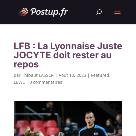
LFB : La Lyonnaise Juste
JOCYTE doit rester au
repos
par
Thibaut LASSER
|
Août 10, 2023
|
Featured
,
LBWL
|
0 commentaires