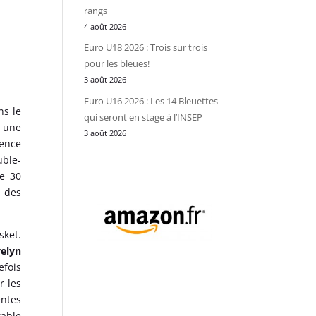
rangs
4 août 2026
Euro U18 2026 : Trois sur trois
pour les bleues!
3 août 2026
Euro U16 2026 : Les 14 Bleuettes
ns le
qui seront en stage à l’INSEP
r une
3 août 2026
ience
ble-
de 30
s des
sket.
elyn
efois
r les
entes
rable