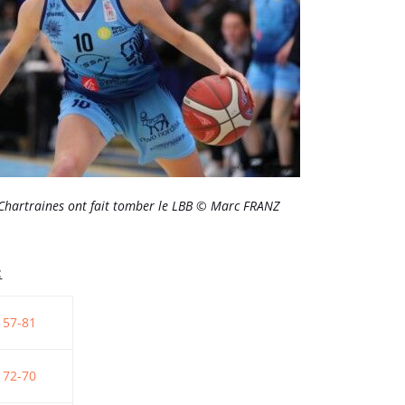
hartraines ont fait tomber le LBB © Marc FRANZ
:
57-81
72-70