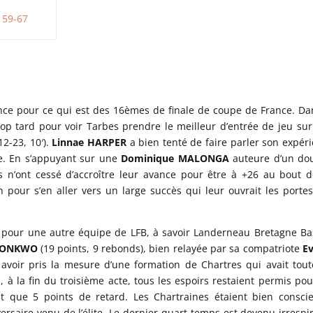
59-67
ance pour ce qui est des 16èmes de finale de coupe de France. Da
r trop tard pour voir Tarbes prendre le meilleur d’entrée de jeu su
2-23, 10′).
Linnae HARPER
a bien tenté de faire parler son expér
se. En s’appuyant sur une
Dominique MALONGA
auteure d’un dou
es n’ont cessé d’accroître leur avance pour être à +26 au bout 
pour s’en aller vers un large succès qui leur ouvrait les porte
s pour une autre équipe de LFB, à savoir Landerneau Bretagne Ba
KONKWO
(19 points, 9 rebonds), bien relayée par sa compatriote
Ev
avoir pris la mesure d’une formation de Chartres qui avait tout
, à la fin du troisième acte, tous les espoirs restaient permis pou
nt que 5 points de retard. Les Chartraines étaient bien consci
ersaire venu de l’élite. Le dernier quart-temps est devenu irrespi