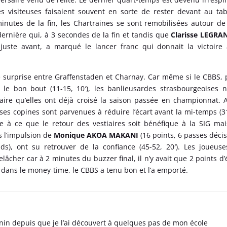
es visiteuses faisaient souvent en sorte de rester devant au ta
inutes de la fin, les Chartraines se sont remobilisées autour de
 dernière qui, à 3 secondes de la fin et tandis que
Clarisse LEGRA
 juste avant, a marqué le lancer franc qui donnait la victoire
ne surprise entre Graffenstaden et Charnay. Car même si le CBBS, 
 le bon bout (11-15, 10′), les banlieusardes strasbourgeoises 
ire qu’elles ont déjà croisé la saison passée en championnat. A
 ses copines sont parvenues à réduire l’écart avant la mi-temps (3
re à ce que le retour des vestiaires soit bénéfique à la SIG ma
s l’impulsion de
Monique AKOA MAKANI
(16 points, 6 passes décis
ds), ont su retrouver de la confiance (45-52, 20′). Les joueus
lâcher car à 2 minutes du buzzer final, il n’y avait que 2 points d’
 dans le money-time, le CBBS a tenu bon et l’a emporté.
nin depuis que je l’ai découvert à quelques pas de mon école