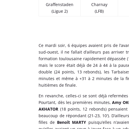
Graffenstaden
Charnay
(Ligue 2)
(LFB)
Ce mardi soir, 6 équipes avaient pris de l’av
sud-ouest, il ne fallait d’ailleurs pas arrive
formation toulousaine rapidement dépassée (1
mais le score était déjà de 24 à 44 à la pau
double (24 points, 13 rebonds), les Tarbais
minutes et même à +31 à 2 minutes de la fin 
huitièmes de finale.
En revanche, celles-ci se sont déjà refermée
Pourtant, dès les premières minutes,
Amy O
AKHATOR
(18 points, 12 rebonds) pensaient 
beaucoup de répondant (21-23, 10′). D’ailleurs
filles de
Benoît MARTY
puisqu’elles n’avaie
qu’elles avaient un coup à jouer face à un adv