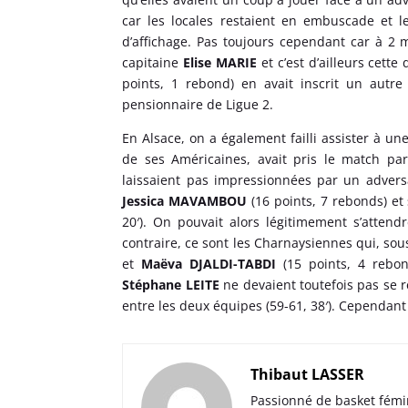
car les locales restaient en embuscade et l
d’affichage. Pas toujours cependant car à 2 m
capitaine
Elise MARIE
et c’est d’ailleurs cette
points, 1 rebond) en avait inscrit un autre
pensionnaire de Ligue 2.
En Alsace, on a également failli assister à u
de ses Américaines, avait pris le match par
laissaient pas impressionnées par un adversa
Jessica MAVAMBOU
(16 points, 7 rebonds) et
20′). On pouvait alors légitimement s’attend
contraire, ce sont les Charnaysiennes qui, sou
et
Maëva DJALDI-TABDI
(15 points, 4 rebon
Stéphane LEITE
ne devaient toutefois pas se re
entre les deux équipes (59-61, 38′). Cependant
Thibaut LASSER
Passionné de basket fémi