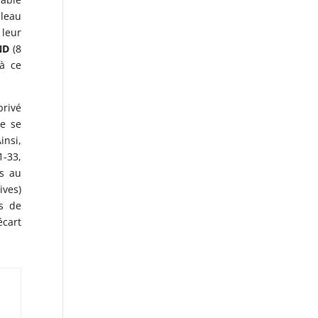
bleau
 leur
ND
(8
 à ce
privé
ne se
insi,
1-33,
is au
ives)
es de
écart