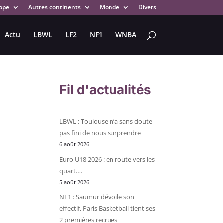
ope
Autres continents
Monde
Divers
Actu
LBWL
LF2
NF1
WNBA
Fil d'actualités
LBWL : Toulouse n’a sans doute
pas fini de nous surprendre
6 août 2026
Euro U18 2026 : en route vers les
quart….
5 août 2026
NF1 : Saumur dévoile son
effectif, Paris Basketball tient ses
2 premières recrues