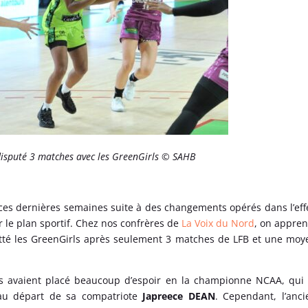
disputé 3 matches avec les GreenGirls © SAHB
 ces dernières semaines suite à des changements opérés dans l’effe
le plan sportif. Chez nos confrères de
La Voix du Nord
, on appre
té les GreenGirls après seulement 3 matches de LFB et une mo
ois avaient placé beaucoup d’espoir en la championne NCAA, qui 
 au départ de sa compatriote
Japreece DEAN
. Cependant, l’anc