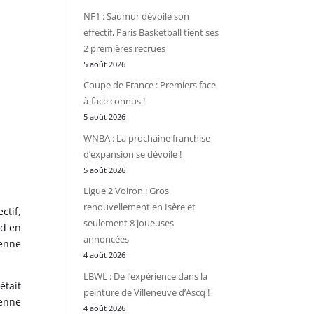
NF1 : Saumur dévoile son
effectif, Paris Basketball tient ses
2 premières recrues
5 août 2026
Coupe de France : Premiers face-
à-face connus !
5 août 2026
WNBA : La prochaine franchise
d’expansion se dévoile !
5 août 2026
Ligue 2 Voiron : Gros
renouvellement en Isère et
ctif,
seulement 8 joueuses
nd en
annoncées
yenne
4 août 2026
LBWL : De l’expérience dans la
était
peinture de Villeneuve d’Ascq !
ienne
4 août 2026