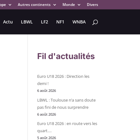
ope
Autres continents
Monde
Divers
Actu
LBWL
LF2
NF1
WNBA
Fil d'actualités
Euro U18 2026 : Direction les
demi !
6 août 2026
LBWL : Toulouse n’a sans doute
pas fini de nous surprendre
6 août 2026
Euro U18 2026 : en route vers les
quart….
5 août 2026