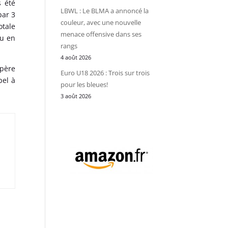
s été
LBWL : Le BLMA a annoncé la
par 3
couleur, avec une nouvelle
otale
menace offensive dans ses
ou en
rangs
4 août 2026
spère
Euro U18 2026 : Trois sur trois
pel à
pour les bleues!
3 août 2026