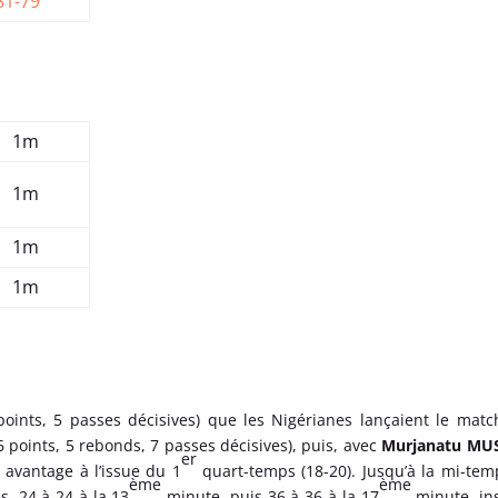
81-79
1m
1m
1m
1m
oints, 5 passes décisives) que les Nigérianes lançaient le matc
 points, 5 rebonds, 7 passes décisives), puis, avec
Murjanatu MU
er
 avantage à l’issue du 1
quart-temps (18-20). Jusqu’à la mi-tem
ème
ème
, 24 à 24 à la 13
minute, puis 36 à 36 à la 17
minute, in