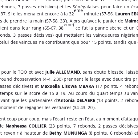
ebonds, 7 passes décisives) et les Sénégalaises pour faire un éca
ème
37. Si elles menaient encore à la 32
minute (57-56,
Lauren EB
 de prendre la main (57-58, 33’). Alors qu’avec le panier de
Maim
ème)
aient dans leur rang (65-67, 38
ce fut la panne sèche et un 
onds, 3 passes décisives) qui mettaient les vainqueures nigéria
s celui des vaincues ne contribuant que pour 15 points, tandis que 
it pour le TQO et avec
Julie ALLEMAND
, sans doute blessée, laiss
round d’observation (4-4, 2’30) prennent le large avec deux tirs p
asses décisives) et
Maxuella Lisowa MBAKA
(17 points, 4 rebon
temps sur le score de 15 à 19. Au cours du quart-temps suivan
avant que les partenaires d’
Antonia DELAERE
(13 points, 2 rebon
moment de regagner les vestiaires (34-43, 20’).
nt coup pour coup, mais l’écart reste en l’état au moment d’attaqu
 de
Napheesa COLLIER
(23 points, 7 rebonds, 2 passes décisives
nt revenir à hauteur de
Bethy MUNUNGA
(8 points, 6 rebonds) e