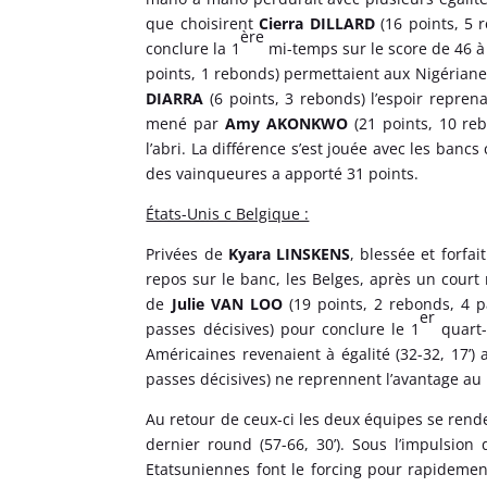
que choisirent
Cierra DILLARD
(16 points, 5 r
ère
conclure la 1
mi-temps sur le score de 46 à 
points, 1 rebonds) permettaient aux Nigérianes
DIARRA
(6 points, 3 rebonds) l’espoir repren
mené par
Amy AKONKWO
(21 points, 10 reb
l’abri. La différence s’est jouée avec les banc
des vainqueures a apporté 31 points.
États-Unis c Belgique :
Privées de
Kyara LINSKENS
, blessée et forfa
repos sur le banc, les Belges, après un court 
de
Julie VAN LOO
(19 points, 2 rebonds, 4 p
er
passes décisives) pour conclure le 1
quart-
Américaines revenaient à égalité (32-32, 17’) 
passes décisives) ne reprennent l’avantage au 
Au retour de ceux-ci les deux équipes se rende
dernier round (57-66, 30’). Sous l’impulsion
Etatsuniennes font le forcing pour rapideme