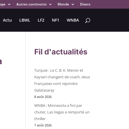
ope
Autres continents
Monde
Divers
Actu
LBWL
LF2
NF1
WNBA
Fil d'actualités
a
Turquie : Le C. B. K. Mersin et
Kayseri changent de coach, deux
Françaises vont rejoindre
Galatasaray
8 août 2026
WNBA : Minnesota a fini par
chuter, Las Vegas a remporté un
thriller
7 août 2026