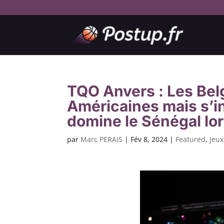
TQO Anvers : Les Belg
Américaines mais s’inc
domine le Sénégal lo
par
Marc PERAIS
|
Fév 8, 2024
|
Featured
,
Jeu