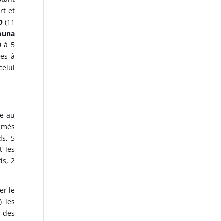
rt et
O
(11
ouna
0 à 5
nes à
celui
ée au
rimés
ds, 5
t les
ds, 2
er le
) les
t des