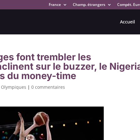
France
Champ. étrangers
Compét. Eur
Accueil
es font trembler les
linent sur le buzzer, le Nigeri
rs du money-time
x Olympiques
|
0 commentaires