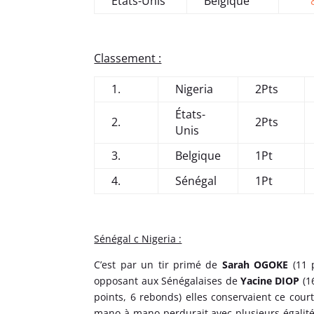
États-Unis
Belgique
Classement :
1.
Nigeria
2Pts
États-
2.
2Pts
Unis
3.
Belgique
1Pt
4.
Sénégal
1Pt
Sénégal c Nigeria :
C’est par un tir primé de
Sarah OGOKE
(11 p
opposant aux Sénégalaises de
Yacine DIOP
(16
points, 6 rebonds) elles conservaient ce court
mano à mano perdurait avec plusieurs égalités