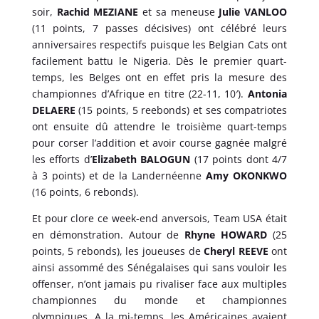
soir,
Rachid MEZIANE
et sa meneuse
Julie VANLOO
(11 points, 7 passes décisives) ont célébré leurs
anniversaires respectifs puisque les Belgian Cats ont
facilement battu le Nigeria. Dès le premier quart-
temps, les Belges ont en effet pris la mesure des
championnes d’Afrique en titre (22-11, 10′).
Antonia
DELAERE
(15 points, 5 reebonds) et ses compatriotes
ont ensuite dû attendre le troisième quart-temps
pour corser l’addition et avoir course gagnée malgré
les efforts d’
Elizabeth BALOGUN
(17 points dont 4/7
à 3 points) et de la Landernéenne
Amy OKONKWO
(16 points, 6 rebonds).
Et pour clore ce week-end anversois, Team USA était
en démonstration. Autour de
Rhyne HOWARD
(25
points, 5 rebonds), les joueuses de
Cheryl REEVE
ont
ainsi assommé des Sénégalaises qui sans vouloir les
offenser, n’ont jamais pu rivaliser face aux multiples
championnes du monde et championnes
olympiques. A la mi-temps, les Américaines avaient