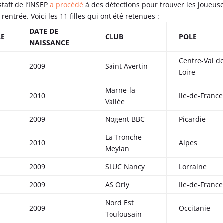
staff de l’INSEP
a procédé
à des détections pour trouver les joueus
 rentrée. Voici les 11 filles qui ont été retenues :
DATE DE
LE
CLUB
POLE
NAISSANCE
Centre-Val d
2009
Saint Avertin
Loire
Marne-la-
2010
Ile-de-France
Vallée
2009
Nogent BBC
Picardie
La Tronche
2010
Alpes
Meylan
2009
SLUC Nancy
Lorraine
2009
AS Orly
Ile-de-France
Nord Est
2009
Occitanie
Toulousain