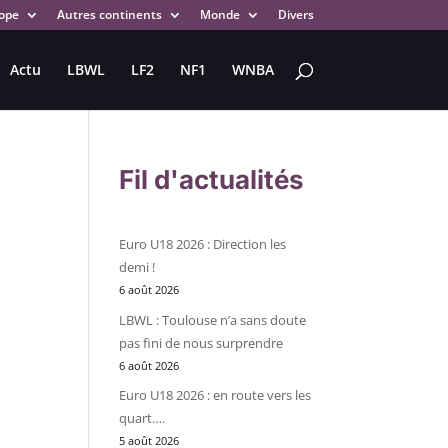
ope
Autres continents
Monde
Divers
Actu
LBWL
LF2
NF1
WNBA
Fil d'actualités
Euro U18 2026 : Direction les
demi !
6 août 2026
LBWL : Toulouse n’a sans doute
pas fini de nous surprendre
6 août 2026
Euro U18 2026 : en route vers les
quart….
5 août 2026