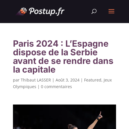
Paris 2024 : L’Espagne
dispose de la Serbie
avant de se rendre dans
la capitale
par
Thibaut LASSER
|
Août 3, 2024
|
Featured
,
Jeux
Olympiques
|
0 commentaires