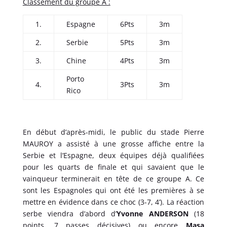
Classement du groupe A :
1.
Espagne
6Pts
3m
2.
Serbie
5Pts
3m
3.
Chine
4Pts
3m
Porto
4.
3Pts
3m
Rico
En début d’après-midi, le public du stade Pierre
MAUROY a assisté à une grosse affiche entre la
Serbie et l’Espagne, deux équipes déjà qualifiées
pour les quarts de finale et qui savaient que le
vainqueur terminerait en tête de ce groupe A. Ce
sont les Espagnoles qui ont été les premières à se
mettre en évidence dans ce choc (3-7, 4’). La réaction
serbe viendra d’abord d’
Yvonne ANDERSON
(18
points, 7 passes décisives) ou encore
Masa