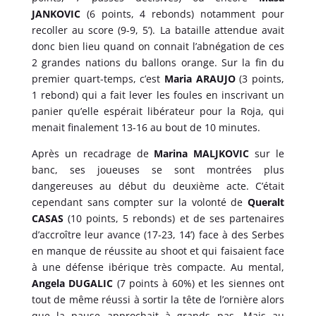
JANKOVIC
(6 points, 4 rebonds) notamment pour
recoller au score (9-9, 5’). La bataille attendue avait
donc bien lieu quand on connait l’abnégation de ces
2 grandes nations du ballons orange. Sur la fin du
premier quart-temps, c’est
Maria ARAUJO
(3 points,
1 rebond) qui a fait lever les foules en inscrivant un
panier qu’elle espérait libérateur pour la Roja, qui
menait finalement 13-16 au bout de 10 minutes.
Après un recadrage de
Marina MALJKOVIC
sur le
banc, ses joueuses se sont montrées plus
dangereuses au début du deuxième acte. C’était
cependant sans compter sur la volonté de
Queralt
CASAS
(10 points, 5 rebonds) et de ses partenaires
d’accroître leur avance (17-23, 14’) face à des Serbes
en manque de réussite au shoot et qui faisaient face
à une défense ibérique très compacte. Au mental,
Angela DUGALIC
(7 points à 60%) et les siennes ont
tout de même réussi à sortir la tête de l’ornière alors
que la pause approchait à grands pas. Mais au