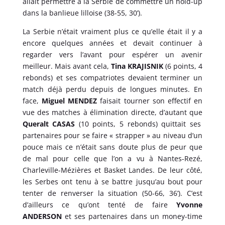
allait permettre à la Serbie de commettre un hold-up
dans la banlieue lilloise (38-55, 30’).
La Serbie n’était vraiment plus ce qu’elle était il y a
encore quelques années et devait continuer à
regarder vers l’avant pour espérer un avenir
meilleur. Mais avant cela,
Tina KRAJISNIK
(6 points, 4
rebonds) et ses compatriotes devaient terminer un
match déjà perdu depuis de longues minutes. En
face,
Miguel MENDEZ
faisait tourner son effectif en
vue des matches à élimination directe, d’autant que
Queralt CASAS
(10 points, 5 rebonds) quittait ses
partenaires pour se faire « strapper » au niveau d’un
pouce mais ce n’était sans doute plus de peur que
de mal pour celle que l’on a vu à Nantes-Rezé,
Charleville-Mézières et Basket Landes. De leur côté,
les Serbes ont tenu à se battre jusqu’au bout pour
tenter de renverser la situation (50-66, 36’). C’est
d’ailleurs ce qu’ont tenté de faire
Yvonne
ANDERSON
et ses partenaires dans un money-time